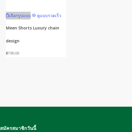
This
เลือกรูปแบบ
ดูแบบรวดเร็ว
product
has
Meen Shorts Luxury chain
multiple
design
variants.
The
฿
790.00
options
may
be
chosen
on
the
product
page
สมัครสมาชิกวันนี้