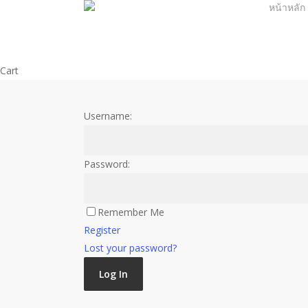
หน้าหลัก
Skip
to
main
content
Close
Cart
Cart
Username:
Password:
Remember Me
Register
Lost your password?