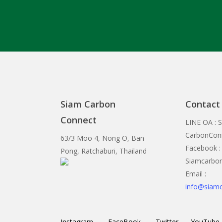
Siam Carbon
Contact
Connect
LINE OA : 
CarbonCon
63/3 Moo 4, Nong O, Ban
Facebook :
Pong, Ratchaburi, Thailand
Siamcarbo
Email :
info@siam
Instagram
FaceBook
Twitter
YouTube