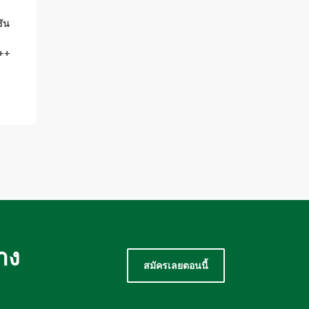
ซัน
+++
าง
สมัครเลยตอนนี้