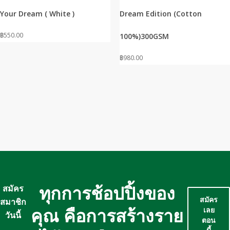
multiple
multiple
Your Dream ( White )
Dream Edition (Cotton
variants.
variants.
The
The
฿
550.00
100%)300GSM
options
options
may
may
฿
980.00
be
be
chosen
chosen
on
on
the
the
product
product
page
page
ทุกการช้อปปิ้งของ
สมัคร
สมัคร
สมาชิก
คุณ คือการสร้างราย
เลย
วันนี้
ตอน