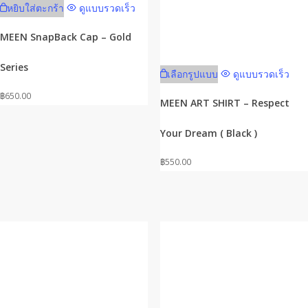
หยิบใส่ตะกร้า
ดูแบบรวดเร็ว
MEEN SnapBack Cap – Gold
This
Series
เลือกรูปแบบ
ดูแบบรวดเร็ว
product
฿
650.00
has
MEEN ART SHIRT – Respect
multiple
Your Dream ( Black )
variants.
The
฿
550.00
options
may
be
chosen
on
the
product
page