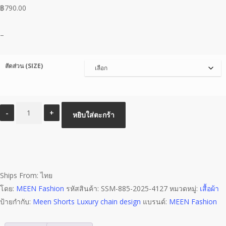
฿
790.00
–
สัดส่วน (SIZE)
จำนวน
หยิบใส่ตะกร้า
Meen
Shorts
Luxury
chain
design
Ships From: ไทย
ชิ้น
โดย:
MEEN Fashion
รหัสสินค้า:
SSM-885-2025-4127
หมวดหมู่:
เสื้อผ้า
ป้ายกำกับ:
Meen Shorts Luxury chain design
แบรนด์:
MEEN Fashion