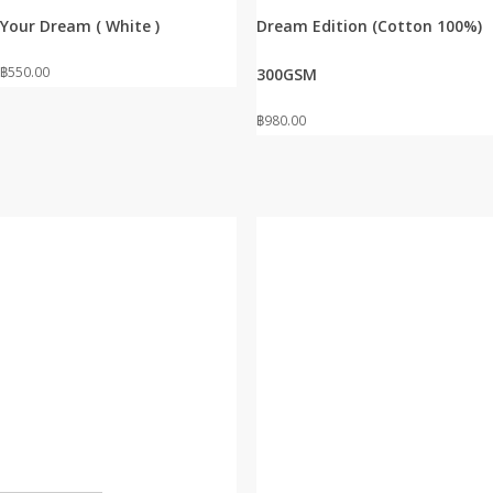
multiple
multiple
Your Dream ( White )
Dream Edition (Cotton 100%)
variants.
variants.
The
The
฿
550.00
300GSM
options
options
may
may
฿
980.00
be
be
chosen
chosen
on
on
the
the
product
product
page
page