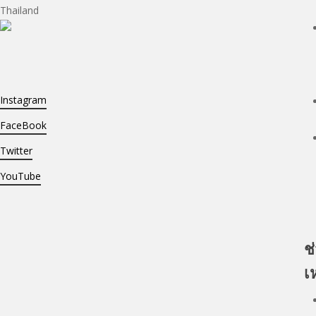
Thailand
Instagram
FaceBook
Twitter
YouTube
ช
เ