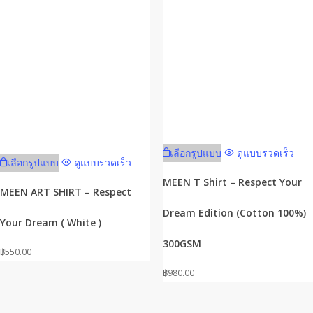
This
This
เลือกรูปแบบ
ดูแบบรวดเร็ว
product
เลือกรูปแบบ
ดูแบบรวดเร็ว
product
has
MEEN T Shirt – Respect Your
has
MEEN ART SHIRT – Respect
multiple
multiple
Dream Edition (Cotton 100%)
variants.
Your Dream ( White )
variants.
The
The
300GSM
options
฿
550.00
options
may
฿
980.00
may
be
be
chosen