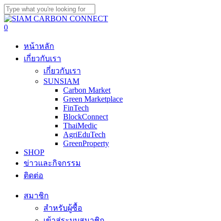
Skip
to
Close
main
Search
search
0
content
Menu
หน้าหลัก
เกี่ยวกับเรา
เกี่ยวกับเรา
SUNSIAM
Carbon Market
Green Marketplace
FinTech
BlockConnect
ThaiMedic
AgriEduTech
GreenProperty
SHOP
ข่าวและกิจกรรม
ติดต่อ
สมาชิก
สำหรับผู้ซื้อ
เข้าสู่ระบบสมาชิก