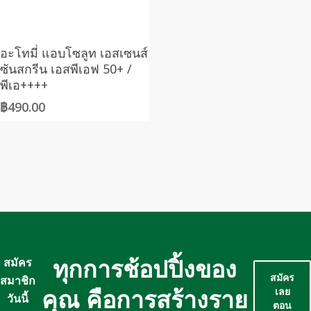
อะโทมี่ แอบโซลูท เอสเซนส์
ซันสกรีน เอสพีเอฟ 50+ /
พีเอ++++
฿
490.00
ทุกการช้อปปิ้งของ
สมัคร
สมัคร
สมาชิก
คุณ คือการสร้างราย
เลย
วันนี้
ตอน