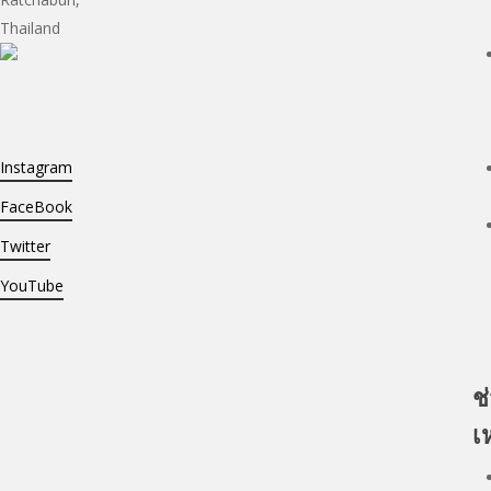
Thailand
Instagram
FaceBook
Twitter
YouTube
ช
เ