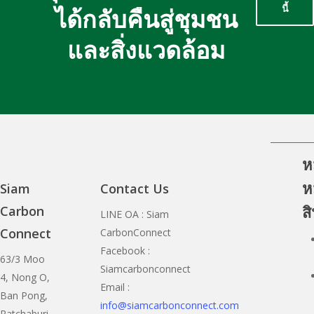
นี้
ได้กลับคืนสู่ชุมชน
และสิ่งแวดล้อม
ห
หม
Siam
Contact Us
ส
Carbon
LINE OA : Siam
Connect
CarbonConnect
Facebook :
63/3 Moo
Siamcarbonconnect
4, Nong O,
Email :
Ban Pong,
info@siamcarbonconnect.com
Ratchaburi,