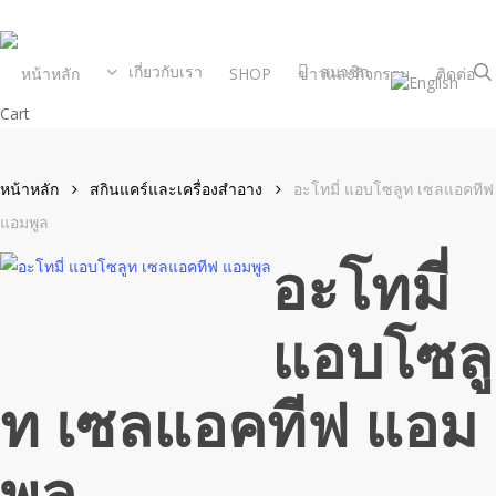
Skip
to
main
เกี่ยวกับเรา
สมาชิก
หน้าหลัก
SHOP
ข่าวและกิจกรรม
ติดต่อ
content
Close
Cart
Cart
หน้าหลัก
สกินแคร์และเครื่องสำอาง
อะโทมี่ แอบโซลูท เซลแอคทีฟ
แอมพูล
อะโทมี่
แอบโซลู
ท เซลแอคทีฟ แอม
พูล