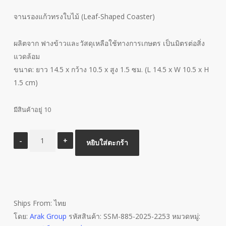
จานรองแก้วทรงใบไม้ (Leaf-Shaped Coaster)
ผลิตจาก ฟางข้าวและวัสดุเหลือใช้ทางการเกษตร เป็นมิตรต่อสิ่ง
แวดล้อม
ขนาด: ยาว 14.5 x กว้าง 10.5 x สูง 1.5 ซม. (L 14.5 x W 10.5 x H
1.5 cm)
มีสินค้าอยู่ 10
จำนวน
หยิบใส่ตะกร้า
จาน
รอง
แก้ว
ทรง
ใบไม้
Ships From: ไทย
ชิ้น
โดย:
Arak Group
รหัสสินค้า:
SSM-885-2025-2253
หมวดหมู่: