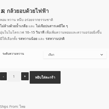
🍌 กล้วยอบด้วยไฟฟ้า
หอม หวาน หนึบ อร่อยจากธรรมชาติ
ไม่ล้างด้วยน้ำเกลือ
และ
ไม่เจือปนสารเคมีใด ๆ
อุ่นในไมโครเวฟ
10–15 วินาที
เพื่อเพิ่มความหอมและความอร่อยยิ่งขึ้น
มีให้เลือกทั้ง
รสหวานน้อย
และ
รสหวานปกติ
ระดับความหวาน
จำนวน
หยิบใส่ตะกร้า
กล้วย
อบ
ไร่
สนธิ
เวช
Ships From: ไทย