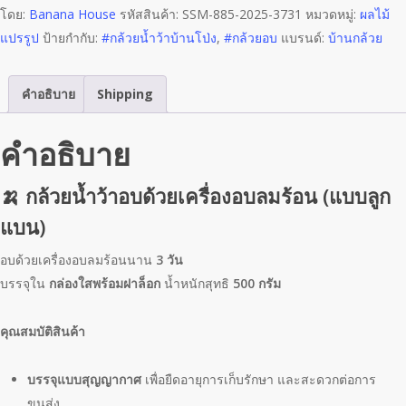
กล่อง
โดย:
Banana House
รหัสสินค้า:
SSM-885-2025-3731
หมวดหมู่:
ผลไม้
ใส
แปรรูป
ป้ายกำกับ:
#กล้วยน้ำว้าบ้านโป่ง
,
#กล้วยอบ
แบรนด์:
บ้านกล้วย
500
กรัม
คำอธิบาย
Shipping
ชิ้น
คำอธิบาย
🍌 กล้วยน้ำว้าอบด้วยเครื่องอบลมร้อน (แบบลูก
แบน)
อบด้วยเครื่องอบลมร้อนนาน
3 วัน
บรรจุใน
กล่องใสพร้อมฝาล็อก
น้ำหนักสุทธิ
500 กรัม
คุณสมบัติสินค้า
บรรจุแบบสุญญากาศ
เพื่อยืดอายุการเก็บรักษา และสะดวกต่อการ
ขนส่ง