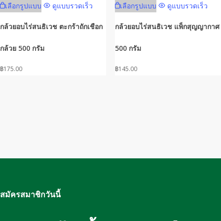
เลือกรูปแบบ
ดูแบบรวดเร็ว
เลือกรูปแบบ
ดูแบบรวดเร็ว
product
product
has
has
กล้วยอบไร่สนธิเวช ตะกร้าถักเชือก
กล้วยอบไร่สนธิเวช แพ็กสุญญากาศ
multiple
multiple
กล้วย 500 กรัม
500 กรัม
variants.
variants.
The
The
฿
175.00
฿
145.00
options
options
may
may
be
be
chosen
chosen
on
on
the
the
product
product
page
page
สมัครสมาชิกวันนี้