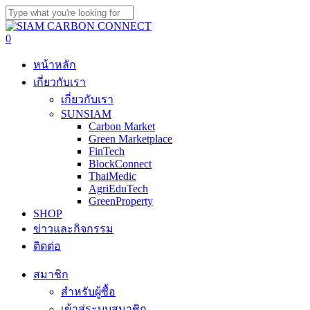
Skip
to
Close
main
Search
search
0
content
Menu
หน้าหลัก
เกี่ยวกับเรา
เกี่ยวกับเรา
SUNSIAM
Carbon Market
Green Marketplace
FinTech
BlockConnect
ThaiMedic
AgriEduTech
GreenProperty
SHOP
ข่าวและกิจกรรม
ติดต่อ
สมาชิก
สำหรับผู้ซื้อ
เข้าสู่ระบบสมาชิก